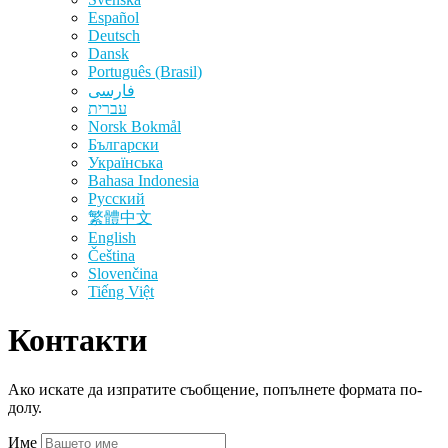
Español
Deutsch
Dansk
Português (Brasil)
فارسی
עברית
‪Norsk Bokmål‬
Български
Українська
Bahasa Indonesia
Русский
繁體中文
English
Čeština
Slovenčina
Tiếng Việt
Контакти
Ако искате да изпратите съобщение, попълнете формата по-
долу.
Име