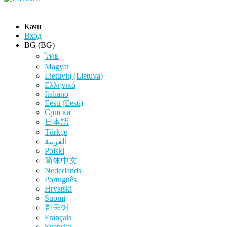
Качи
Вход
BG (BG)
ไทย
Magyar
Lietuvių (Lietuva)
Ελληνικά
Italiano
Eesti (Eesti)
Српски
日本語
Türkçe
العربية
Polski
简体中文
Nederlands
Português
Hrvatski
Suomi
한국어
Français
Svenska